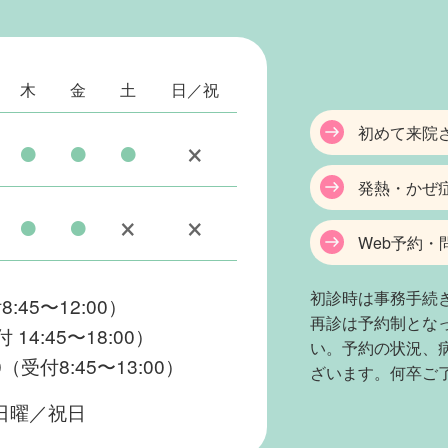
木
金
土
日／祝
初めて来院
●
●
●
×
発熱・かぜ
●
●
×
×
Web予約・
初診時は事務手続
8:45〜12:00）
再診は予約制とな
付 14:45〜18:00）
い。予約の状況、
0（受付8:45〜13:00）
ざいます。何卒ご
日曜／祝日