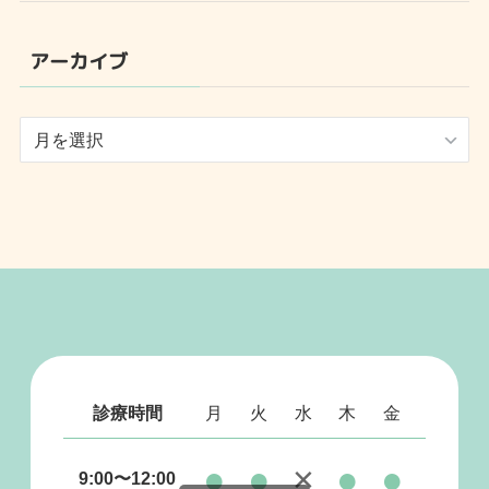
アーカイブ
ア
ー
カ
イ
ブ
診療時間
月
火
水
木
金
土
日
●
●
×
●
●
●
9:00〜12:00