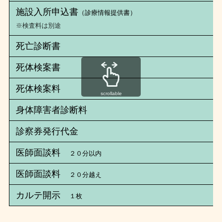
施設入所申込書
（診療情報提供書）
※検査料は別途
死亡診断書
死体検案書
死体検案料
scrollable
身体障害者診断料
診察券発行代金
医師面談料
２０分以内
医師面談料
２０分越え
カルテ開示
１枚